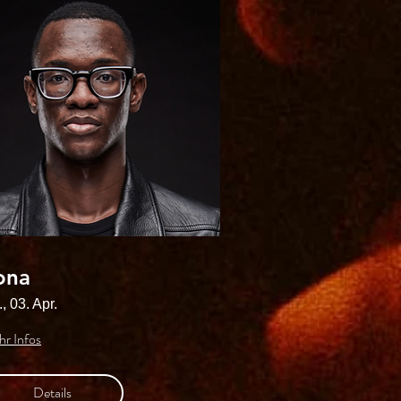
ona
, 03. Apr.
r Infos
Details