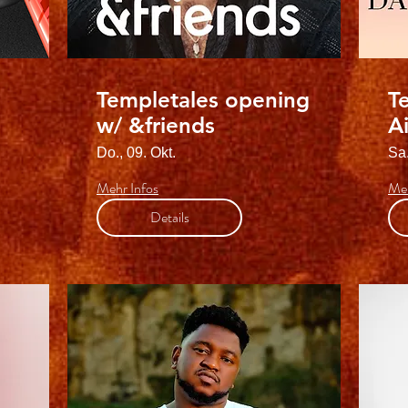
Templetales opening
T
w/ &friends
Ai
Do., 09. Okt.
Sa.
Mehr Infos
Meh
Details