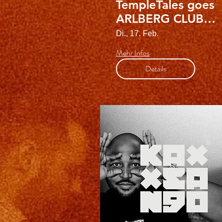
TempleTales goes
ARLBERG CLUB
HOUSE
Di., 17. Feb.
Mehr Infos
Details