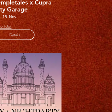
empletales x Cupra
ity Garage
, 15. Nov.
r Infos
Details