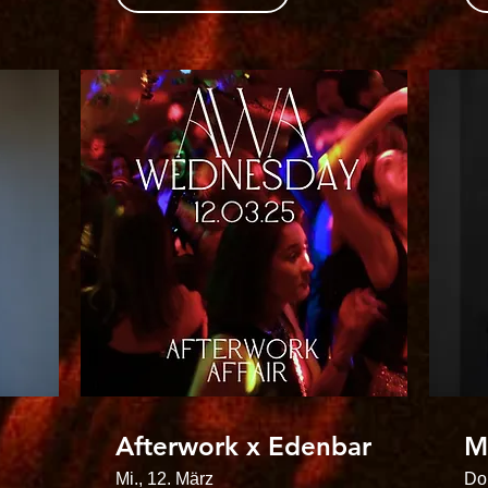
Afterwork x Edenbar
M
Mi., 12. März
Do.