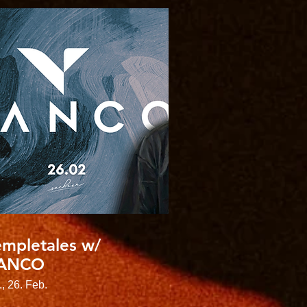
empletales w/
ANCO
, 26. Feb.