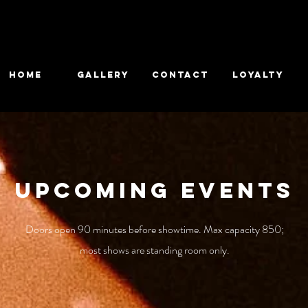
HOME
GALLERY
CONTACT
Loyalty
Upcoming Events
Doors open 90 minutes before showtime. Max capacity 850;
most shows are standing room only.