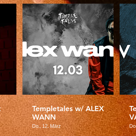
t
Templetales w/ ALEX
T
WANN
V
Do., 12. März
Do.