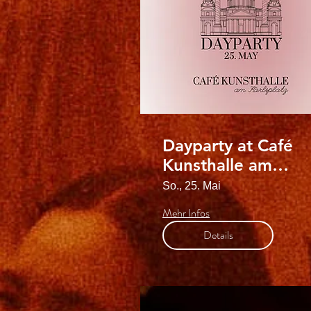
Dayparty at Café
Kunsthalle am
Karlsplatz
So., 25. Mai
Mehr Infos
Details