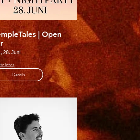
empleTales | Open
r
, 28. Juni
r Infos
Details