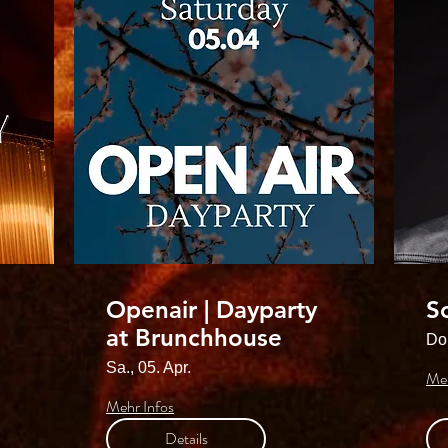
Openair | Dayparty
S
at Brunchhouse
Do.
Sa., 05. Apr.
Meh
Mehr Infos
Details