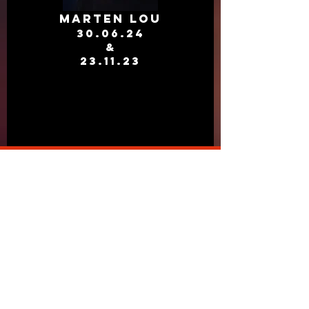
MARTEN LOU
30.06.24
&
23.11.23
Weitere Optionen
Folgen
Ula Kraciuk
0 Follower
0 Gefolgt